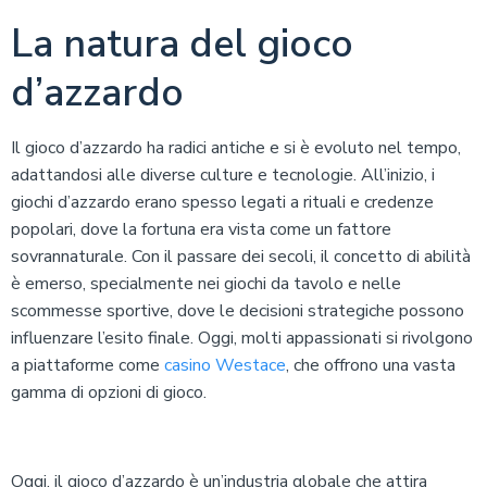
La natura del gioco
d’azzardo
Il gioco d’azzardo ha radici antiche e si è evoluto nel tempo,
adattandosi alle diverse culture e tecnologie. All’inizio, i
giochi d’azzardo erano spesso legati a rituali e credenze
popolari, dove la fortuna era vista come un fattore
sovrannaturale. Con il passare dei secoli, il concetto di abilità
è emerso, specialmente nei giochi da tavolo e nelle
scommesse sportive, dove le decisioni strategiche possono
influenzare l’esito finale. Oggi, molti appassionati si rivolgono
a piattaforme come
casino Westace
, che offrono una vasta
gamma di opzioni di gioco.
Oggi, il gioco d’azzardo è un’industria globale che attira