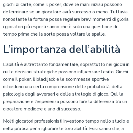
giochi di carte, come il poker, dove le mani iniziali possono
determinare se un giocatore avrà successo o meno. Tuttavia,
nonostante la fortuna possa regalare brevi momenti di gloria,
i giocatori più esperti sanno che è solo una questione di
tempo prima che la sorte possa voltare le spalle.
L’importanza dell’abilità
L’abilità è altrettanto fondamentale, soprattutto nei giochi in
cui le decisioni strategiche possono influenzare l’esito. Giochi
come il poker, il blackjack e le scommesse sportive
richiedono una certa comprensione delle probabilità, della
psicologia degli avversari e delle strategie di gioco. Qui, la
preparazione e l’esperienza possono fare la differenza tra un
giocatore mediocre e uno di successo.
Molti giocatori professionisti investono tempo nello studio e
nella pratica per migliorare le loro abilità. Essi sanno che, a