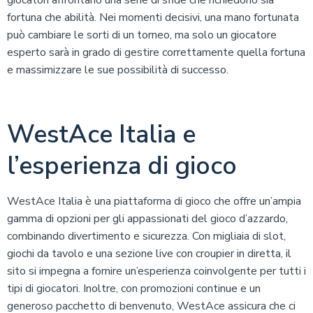
giocatori affrontano una serie di sfide che richiedono sia
fortuna che abilità. Nei momenti decisivi, una mano fortunata
può cambiare le sorti di un torneo, ma solo un giocatore
esperto sarà in grado di gestire correttamente quella fortuna
e massimizzare le sue possibilità di successo.
WestAce Italia e
l’esperienza di gioco
WestAce Italia è una piattaforma di gioco che offre un’ampia
gamma di opzioni per gli appassionati del gioco d’azzardo,
combinando divertimento e sicurezza. Con migliaia di slot,
giochi da tavolo e una sezione live con croupier in diretta, il
sito si impegna a fornire un’esperienza coinvolgente per tutti i
tipi di giocatori. Inoltre, con promozioni continue e un
generoso pacchetto di benvenuto, WestAce assicura che ci