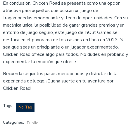
En conclusión, Chicken Road se presenta como una opción
atractiva para aquellos que buscan un juego de
tragamonedas emocionante y lleno de oportunidades. Con su
mecánica única, la posibilidad de ganar grandes premios y un
entorno de juego seguro, este juego de InOut Games se
destaca en el panorama de los casinos en línea en 2023. Ya
sea que seas un principiante o un jugador experimentado,
Chicken Road ofrece algo para todos. No dudes en probarlo y
experimentar la emoción que ofrece.
Recuerda seguir los pasos mencionados y disfrutar de la
experiencia de juego. ¡Buena suerte en tu aventura por
Chicken Road!
Tags:
No Tag
Categories:
Public