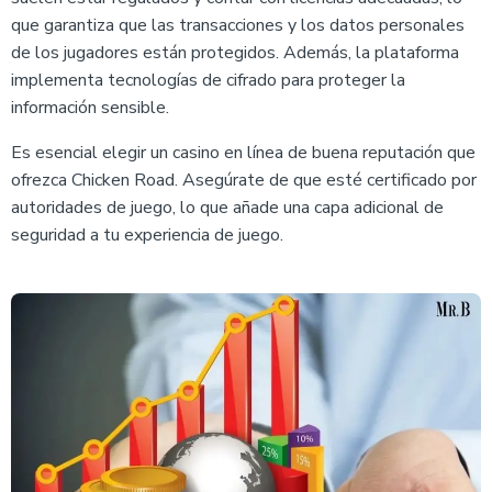
que garantiza que las transacciones y los datos personales
de los jugadores están protegidos. Además, la plataforma
implementa tecnologías de cifrado para proteger la
información sensible.
Es esencial elegir un casino en línea de buena reputación que
ofrezca Chicken Road. Asegúrate de que esté certificado por
autoridades de juego, lo que añade una capa adicional de
seguridad a tu experiencia de juego.