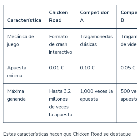
Chicken
Competidor
Compet
Característica
Road
A
B
Mecánica de
Formato
Tragamonedas
Tragamo
juego
de crash
clásicas
de video
interactivo
Apuesta
0.01 €
0.10 €
0.05 €
mínima
Máxima
Hasta 3.2
1,000 veces la
500 vece
ganancia
millones
apuesta
apuesta
de veces
la apuesta
Estas características hacen que Chicken Road se destaque