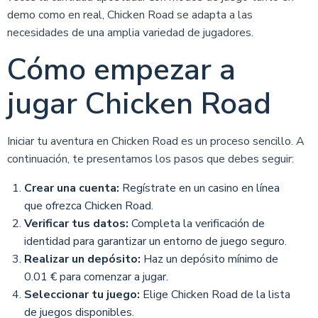
demo como en real, Chicken Road se adapta a las
necesidades de una amplia variedad de jugadores.
Cómo empezar a
jugar Chicken Road
Iniciar tu aventura en Chicken Road es un proceso sencillo. A
continuación, te presentamos los pasos que debes seguir:
Crear una cuenta:
Regístrate en un casino en línea
que ofrezca Chicken Road.
Verificar tus datos:
Completa la verificación de
identidad para garantizar un entorno de juego seguro.
Realizar un depósito:
Haz un depósito mínimo de
0.01 € para comenzar a jugar.
Seleccionar tu juego:
Elige Chicken Road de la lista
de juegos disponibles.