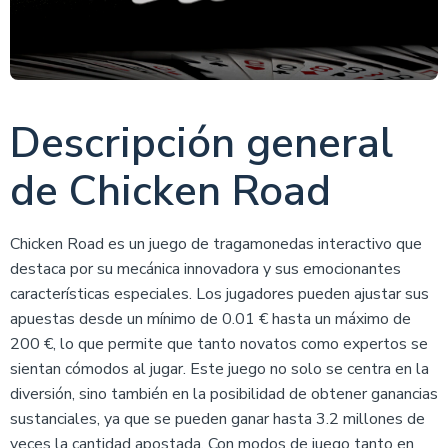
Descripción general
de Chicken Road
Chicken Road es un juego de tragamonedas interactivo que
destaca por su mecánica innovadora y sus emocionantes
características especiales. Los jugadores pueden ajustar sus
apuestas desde un mínimo de 0.01 € hasta un máximo de
200 €, lo que permite que tanto novatos como expertos se
sientan cómodos al jugar. Este juego no solo se centra en la
diversión, sino también en la posibilidad de obtener ganancias
sustanciales, ya que se pueden ganar hasta 3.2 millones de
veces la cantidad apostada. Con modos de juego tanto en