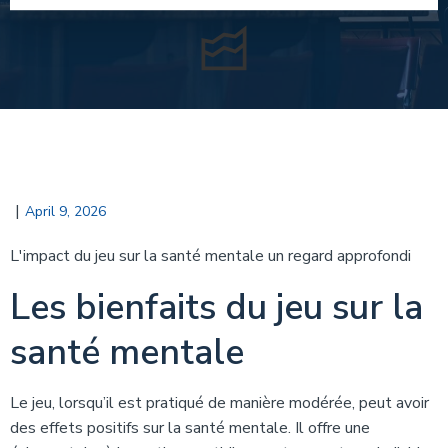
|
April 9, 2026
L'impact du jeu sur la santé mentale un regard approfondi
Les bienfaits du jeu sur la
santé mentale
Le jeu, lorsqu’il est pratiqué de manière modérée, peut avoir
des effets positifs sur la santé mentale. Il offre une