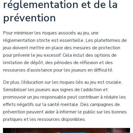
réglementation et de la
prévention
Pour minimiser les risques associés au jeu, une
réglementation stricte est essentielle. Les plateformes de
jeux doivent mettre en place des mesures de protection
pour prévenir le jeu excessif. Cela inclut des options de
limitation de dépôt, des périodes de réflexion et des
ressources d’assistance pour les joueurs en difficulté.
De plus, l’éducation sur les risques liés au jeu est cruciale.
Sensibiliser les joueurs aux signes de l’addiction et
promouvoir un jeu responsable peut contribuer à réduire les
effets négatifs sur la santé mentale. Des campagnes de
prévention peuvent aider à informer le public sur les bonnes
pratiques et les ressources disponibles.