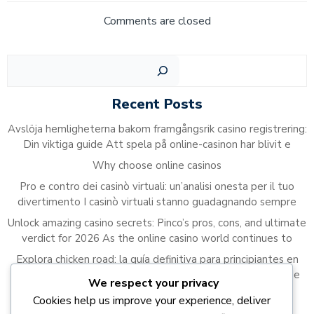
navigation
navigation
Comments are closed
Sear
Recent Posts
Avslöja hemligheterna bakom framgångsrik casino registrering:
Din viktiga guide Att spela på online-casinon har blivit e
Why choose online casinos
Pro e contro dei casinò virtuali: un’analisi onesta per il tuo
divertimento I casinò virtuali stanno guadagnando sempre
Unlock amazing casino secrets: Pinco’s pros, cons, and ultimate
verdict for 2026 As the online casino world continues to
Explora chicken road: la guía definitiva para principiantes en
2023 El juego de Chicken Road ha capturado la atención de
We respect your privacy
Cookies help us improve your experience, deliver
Recent Comments