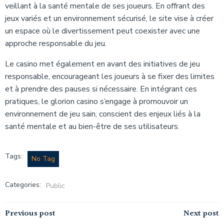
veillant à la santé mentale de ses joueurs. En offrant des
jeux variés et un environnement sécurisé, le site vise à créer
un espace où le divertissement peut coexister avec une
approche responsable du jeu.
Le casino met également en avant des initiatives de jeu
responsable, encourageant les joueurs à se fixer des limites
et à prendre des pauses si nécessaire. En intégrant ces
pratiques, le glorion casino s’engage à promouvoir un
environnement de jeu sain, conscient des enjeux liés à la
santé mentale et au bien-être de ses utilisateurs.
Tags:
No Tag
Categories:
Public
Post
Post
Previous post
Next post