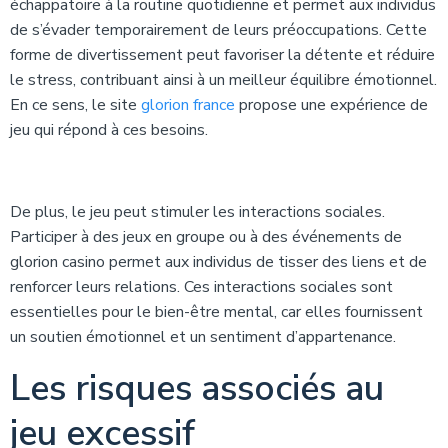
échappatoire à la routine quotidienne et permet aux individus
de s’évader temporairement de leurs préoccupations. Cette
forme de divertissement peut favoriser la détente et réduire
le stress, contribuant ainsi à un meilleur équilibre émotionnel.
En ce sens, le site
glorion france
propose une expérience de
jeu qui répond à ces besoins.
De plus, le jeu peut stimuler les interactions sociales.
Participer à des jeux en groupe ou à des événements de
glorion casino permet aux individus de tisser des liens et de
renforcer leurs relations. Ces interactions sociales sont
essentielles pour le bien-être mental, car elles fournissent
un soutien émotionnel et un sentiment d’appartenance.
Les risques associés au
jeu excessif