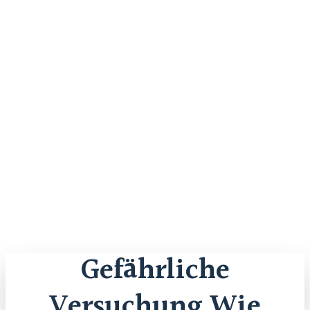
Gefährliche
Versuchung Wie