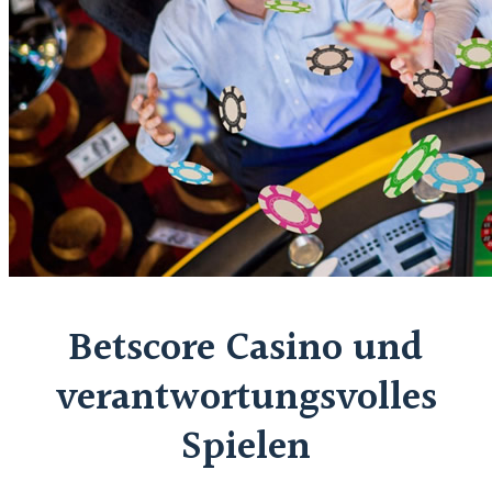
Betscore Casino und
verantwortungsvolles
Spielen