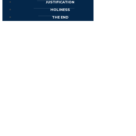
JUSTIFICATION
HOLINESS
THE END