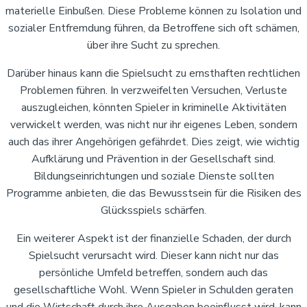
materielle Einbußen. Diese Probleme können zu Isolation und
sozialer Entfremdung führen, da Betroffene sich oft schämen,
über ihre Sucht zu sprechen.
Darüber hinaus kann die Spielsucht zu ernsthaften rechtlichen
Problemen führen. In verzweifelten Versuchen, Verluste
auszugleichen, könnten Spieler in kriminelle Aktivitäten
verwickelt werden, was nicht nur ihr eigenes Leben, sondern
auch das ihrer Angehörigen gefährdet. Dies zeigt, wie wichtig
Aufklärung und Prävention in der Gesellschaft sind.
Bildungseinrichtungen und soziale Dienste sollten
Programme anbieten, die das Bewusstsein für die Risiken des
Glücksspiels schärfen.
Ein weiterer Aspekt ist der finanzielle Schaden, der durch
Spielsucht verursacht wird. Dieser kann nicht nur das
persönliche Umfeld betreffen, sondern auch das
gesellschaftliche Wohl. Wenn Spieler in Schulden geraten