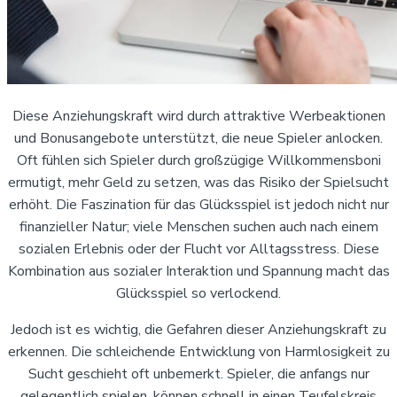
Diese Anziehungskraft wird durch attraktive Werbeaktionen
und Bonusangebote unterstützt, die neue Spieler anlocken.
Oft fühlen sich Spieler durch großzügige Willkommensboni
ermutigt, mehr Geld zu setzen, was das Risiko der Spielsucht
erhöht. Die Faszination für das Glücksspiel ist jedoch nicht nur
finanzieller Natur; viele Menschen suchen auch nach einem
sozialen Erlebnis oder der Flucht vor Alltagsstress. Diese
Kombination aus sozialer Interaktion und Spannung macht das
Glücksspiel so verlockend.
Jedoch ist es wichtig, die Gefahren dieser Anziehungskraft zu
erkennen. Die schleichende Entwicklung von Harmlosigkeit zu
Sucht geschieht oft unbemerkt. Spieler, die anfangs nur
gelegentlich spielen, können schnell in einen Teufelskreis