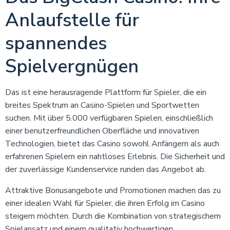
Anlaufstelle für
spannendes
Spielvergnügen
Das ist eine herausragende Plattform für Spieler, die ein
breites Spektrum an Casino-Spielen und Sportwetten
suchen. Mit über 5.000 verfügbaren Spielen, einschließlich
einer benutzerfreundlichen Oberfläche und innovativen
Technologien, bietet das Casino sowohl Anfängern als auch
erfahrenen Spielern ein nahtloses Erlebnis. Die Sicherheit und
der zuverlässige Kundenservice runden das Angebot ab.
Attraktive Bonusangebote und Promotionen machen das zu
einer idealen Wahl für Spieler, die ihren Erfolg im Casino
steigern möchten. Durch die Kombination von strategischem
Spielansatz und einem qualitativ hochwertigen