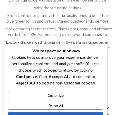
Din viktiga guide Att spela på online-casinon har blivit e
Why choose online casinos
Pro e contro dei casinò virtuali: un’analisi onesta per il tuo
divertimento I casinò virtuali stanno guadagnando sempre
Unlock amazing casino secrets: Pinco’s pros, cons, and ultimate
verdict for 2026 As the online casino world continues to
Explora chicken road: la guía definitiva para principiantes en
2023 El juego de Chicken Road ha capturado la atención de
We respect your privacy
Cookies help us improve your experience, deliver
Recent Comments
personalized content, and analyze traffic. You can
A WordPress Commenter
on
Hello world!
choose which cookies to allow by clicking
Customize
. Click
Accept All
to consent or
Reject All
to decline non-essential cookies.
Customize
Reject All
© 2026 DOCTRINES of the true Light. DEBUNKING the
doctrines of salvation for the real salvation from the false