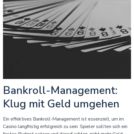
Bankroll-Management:
Klug mit Geld umgehen
Ein effektives Bankroll-Management ist essenziell, um im
Casino langfristig erfolgreich zu sein. Spieler sollten sich ein