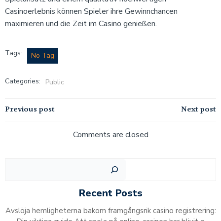
Casinoerlebnis können Spieler ihre Gewinnchancen
maximieren und die Zeit im Casino genießen.
Tags:
No Tag
Categories:
Public
Post
Post
Previous post
Next post
navigation
navigation
Comments are closed
Sear
Recent Posts
Avslöja hemligheterna bakom framgångsrik casino registrering: