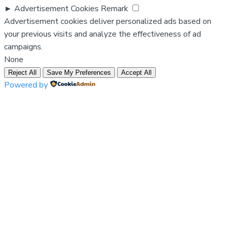
►
Advertisement Cookies
Remark
Advertisement cookies deliver personalized ads based on
your previous visits and analyze the effectiveness of ad
campaigns.
None
Reject All
Save My Preferences
Accept All
Powered by