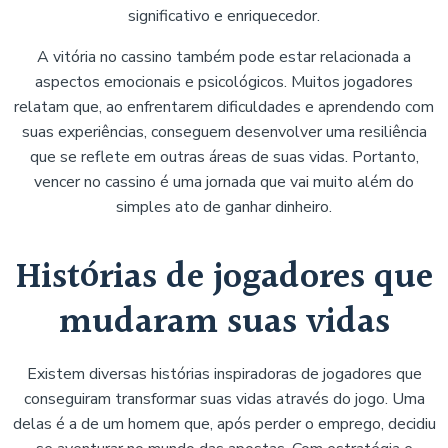
significativo e enriquecedor.
A vitória no cassino também pode estar relacionada a
aspectos emocionais e psicológicos. Muitos jogadores
relatam que, ao enfrentarem dificuldades e aprendendo com
suas experiências, conseguem desenvolver uma resiliência
que se reflete em outras áreas de suas vidas. Portanto,
vencer no cassino é uma jornada que vai muito além do
simples ato de ganhar dinheiro.
Histórias de jogadores que
mudaram suas vidas
Existem diversas histórias inspiradoras de jogadores que
conseguiram transformar suas vidas através do jogo. Uma
delas é a de um homem que, após perder o emprego, decidiu