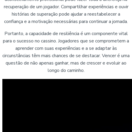
recuperação de um jogador. Compartilhar experiências e ouvir
histórias de superação pode ajudar a reestabelecer a
confiança e a motivação necessárias para continuar a jornada.
Portanto, a capacidade de resiliência é um componente vital
para o sucesso no cassino. Jogadores que se comprometem a
aprender com suas experiências e a se adaptar às
circunstâncias têm mais chances de se destacar. Vencer é uma
questão de não apenas ganhar, mas de crescer e evoluir ao
longo do caminho.