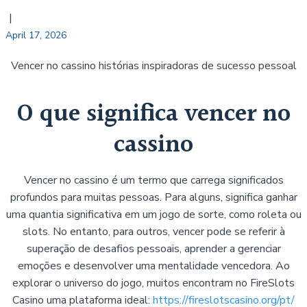
|
April 17, 2026
Vencer no cassino histórias inspiradoras de sucesso pessoal
O que significa vencer no
cassino
Vencer no cassino é um termo que carrega significados
profundos para muitas pessoas. Para alguns, significa ganhar
uma quantia significativa em um jogo de sorte, como roleta ou
slots. No entanto, para outros, vencer pode se referir à
superação de desafios pessoais, aprender a gerenciar
emoções e desenvolver uma mentalidade vencedora. Ao
explorar o universo do jogo, muitos encontram no FireSlots
Casino uma plataforma ideal:
https://fireslotscasino.org/pt/