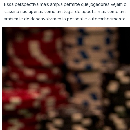
Essa perspectiva mais ampla permite que jogadores vejam o
cassino não apenas como um lugar de aposta, mas como um
ambiente de desenvolvimento pessoal e autoconhecimento.