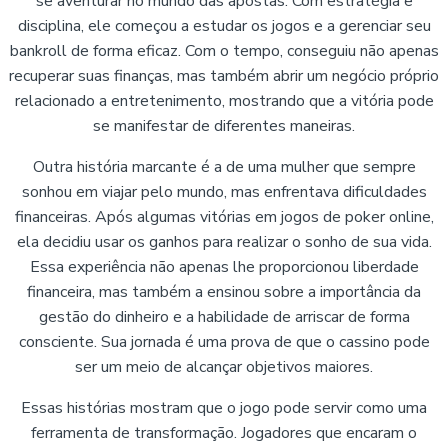
se aventurar no mundo das apostas. Com estratégia e
disciplina, ele começou a estudar os jogos e a gerenciar seu
bankroll de forma eficaz. Com o tempo, conseguiu não apenas
recuperar suas finanças, mas também abrir um negócio próprio
relacionado a entretenimento, mostrando que a vitória pode
se manifestar de diferentes maneiras.
Outra história marcante é a de uma mulher que sempre
sonhou em viajar pelo mundo, mas enfrentava dificuldades
financeiras. Após algumas vitórias em jogos de poker online,
ela decidiu usar os ganhos para realizar o sonho de sua vida.
Essa experiência não apenas lhe proporcionou liberdade
financeira, mas também a ensinou sobre a importância da
gestão do dinheiro e a habilidade de arriscar de forma
consciente. Sua jornada é uma prova de que o cassino pode
ser um meio de alcançar objetivos maiores.
Essas histórias mostram que o jogo pode servir como uma
ferramenta de transformação. Jogadores que encaram o