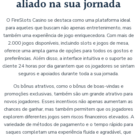
aliado na sua jornada
O FireSlots Casino se destaca como uma plataforma ideal
para aqueles que buscam não apenas entretenimento, mas
também uma experiência de jogo enriquecedora. Com mais de
2.000 jogos disponíveis, incluindo slots e jogos de mesa,
oferece uma ampla gama de opções para todos os gostos e
preferências. Além disso, a interface intuitiva e o suporte ao
cliente 24 horas por dia garantem que os jogadores se sintam
seguros e apoiados durante toda a sua jornada.
Os bônus atrativos, como o bônus de boas-vindas e
promoções exclusivas, também são um grande atrativo para
novos jogadores. Esses incentivos não apenas aumentam as
chances de ganhar, mas também permitem que os jogadores
explorem diferentes jogos sem riscos financeiros elevados. A
variedade de métodos de pagamento e o tempo rápido para
saques completam uma experiência fluida e agradável, que