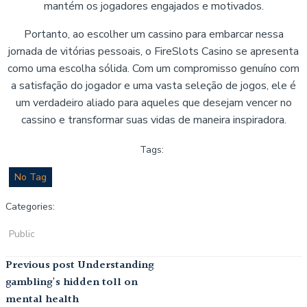
mantém os jogadores engajados e motivados.
Portanto, ao escolher um cassino para embarcar nessa
jornada de vitórias pessoais, o FireSlots Casino se apresenta
como uma escolha sólida. Com um compromisso genuíno com
a satisfação do jogador e uma vasta seleção de jogos, ele é
um verdadeiro aliado para aqueles que desejam vencer no
cassino e transformar suas vidas de maneira inspiradora.
Tags:
No Tag
Categories:
Public
Post
Previous post
Understanding
gambling's hidden toll on
navigation
mental health