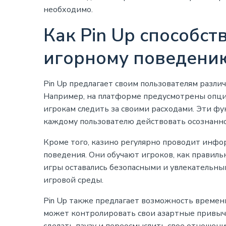
необходимо.
Как Pin Up способст
игорному поведени
Pin Up предлагает своим пользователям разл
Например, на платформе предусмотрены опции
игрокам следить за своими расходами. Эти ф
каждому пользователю действовать осознанно
Кроме того, казино регулярно проводит инф
поведения. Они обучают игроков, как правил
игры оставались безопасными и увлекательн
игровой среды.
Pin Up также предлагает возможность временно
может контролировать свои азартные привычк