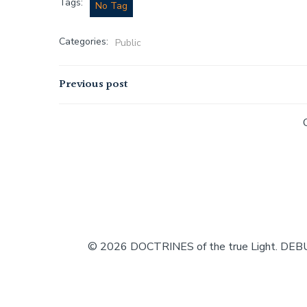
Tags:
No Tag
Categories:
Public
Post
Previous post
navigation
© 2026 DOCTRINES of the true Light. DEBUNKIN