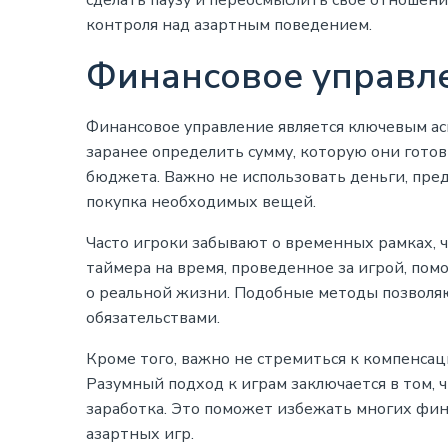
сделать паузу и переосмыслить свое отношени
контроля над азартным поведением.
Финансовое управле
Финансовое управление является ключевым ас
заранее определить сумму, которую они готов
бюджета. Важно не использовать деньги, пред
покупка необходимых вещей.
Часто игроки забывают о временных рамках, 
таймера на время, проведенное за игрой, пом
о реальной жизни. Подобные методы позволя
обязательствами.
Кроме того, важно не стремиться к компенсац
Разумный подход к играм заключается в том, ч
заработка. Это поможет избежать многих фи
азартных игр.