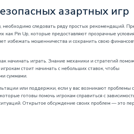
езопасных азартных игр
и, необходимо следовать ряду простых рекомендаций. П
их как Pin Up, которые предоставляют прозрачные услови
яет избежать мошенничества и сохранить свою финансо
как начинать играть. Знание механики и стратегий помо
грокам стоит начинать с небольших ставок, чтобы
ми суммами.
льтации или поддержки, если у вас возникают проблемы с
которые готовы помочь игрокам справиться с зависимост
ситуаций. Открытое обсуждение своих проблем — это пе