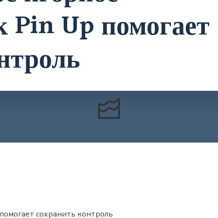
к Pin Up помогает
нтроль
 помогает сохранить контроль