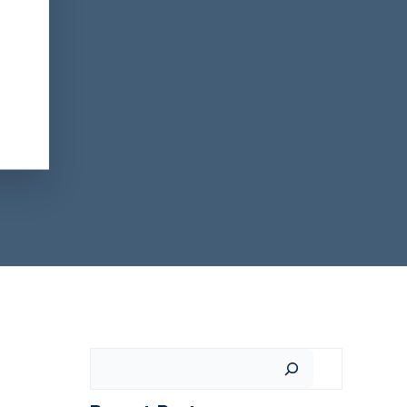
Search