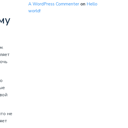
A WordPress Commenter
on
Hello
world!
му
м.
оляет
мочь
го
ные
вой
что не
яет