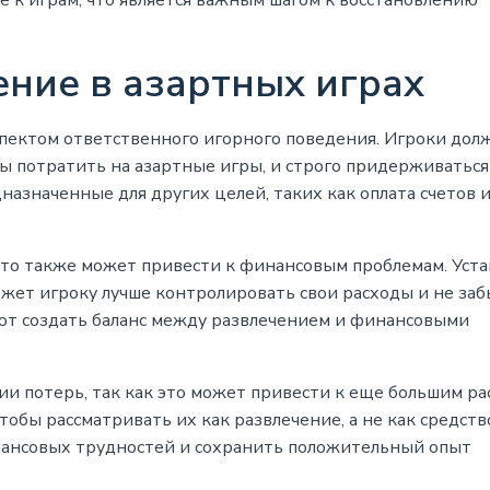
е к играм, что является важным шагом к восстановлению
ние в азартных играх
пектом ответственного игорного поведения. Игроки до
ы потратить на азартные игры, и строго придерживаться
назначенные для других целей, таких как оплата счетов 
что также может привести к финансовым проблемам. Уст
ожет игроку лучше контролировать свои расходы и не за
ют создать баланс между развлечением и финансовыми
ии потерь, так как это может привести к еще большим ра
тобы рассматривать их как развлечение, а не как средств
нансовых трудностей и сохранить положительный опыт