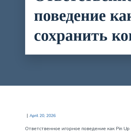
поведение ка
сохранить ко
|
April 20, 2026
Ответственное игорное поведение как Pin Up