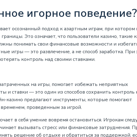
енное игорное поведение?
вает осознанный подход к азартным играм, при котором
границы. Это означает, что пользователи казино, такие 
олжны понимать свои финансовые возможности и избегат
ные игры — это развлечение, а не способ заработка. При
потерять контроль над своими ставками.
затраченных на игры, помогает избежать неприятных
ты и ставки — это один из способов сохранить контроль 
айн-казино предлагают инструменты, которые помогают
 временем, проведенным за игрой.
чает в себя умение вовремя остановиться. Игрокам след
начинает вызывать стресс или финансовые затруднения. П
нять решение об отдыхе и обратиться за поддержкой, ес