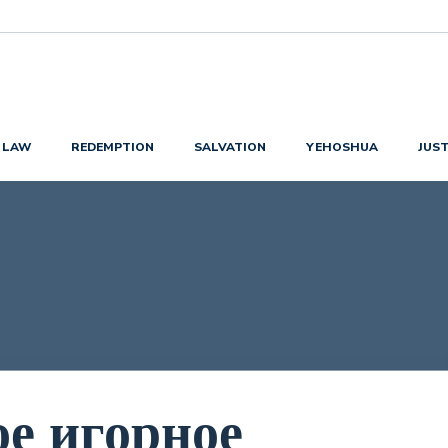
 LAW
REDEMPTION
SALVATION
YEHOSHUA
JUST
е игорное