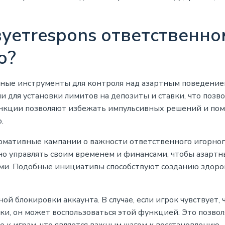
вуетrespons ответственно
ю?
ичные инструменты для контроля над азартным поведение
 для установки лимитов на депозиты и ставки, что позв
ункции позволяют избежать импульсивных решений и по
.
ормативные кампании о важности ответственного игорно
ьно управлять своим временем и финансами, чтобы азарт
ыми. Подобные инициативы способствуют созданию здоро
й блокировки аккаунта. В случае, если игрок чувствует, 
и, он может воспользоваться этой функцией. Это позвол