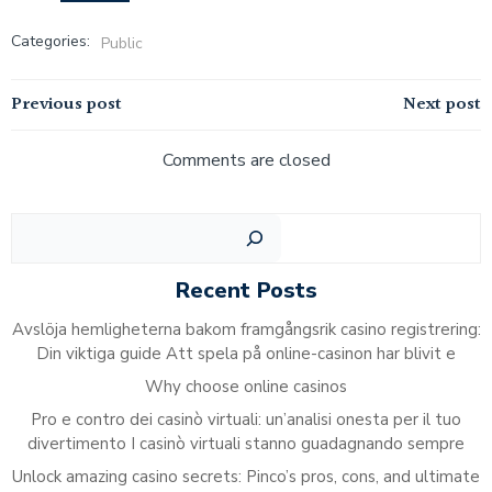
Categories:
Public
Post
Post
Previous post
Next post
navigation
navigation
Comments are closed
Sear
Recent Posts
Avslöja hemligheterna bakom framgångsrik casino registrering:
Din viktiga guide Att spela på online-casinon har blivit e
Why choose online casinos
Pro e contro dei casinò virtuali: un’analisi onesta per il tuo
divertimento I casinò virtuali stanno guadagnando sempre
Unlock amazing casino secrets: Pinco’s pros, cons, and ultimate