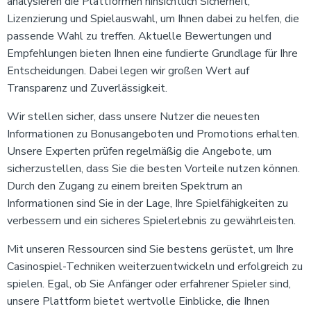
analysieren die Plattformen hinsichtlich Sicherheit,
Lizenzierung und Spielauswahl, um Ihnen dabei zu helfen, die
passende Wahl zu treffen. Aktuelle Bewertungen und
Empfehlungen bieten Ihnen eine fundierte Grundlage für Ihre
Entscheidungen. Dabei legen wir großen Wert auf
Transparenz und Zuverlässigkeit.
Wir stellen sicher, dass unsere Nutzer die neuesten
Informationen zu Bonusangeboten und Promotions erhalten.
Unsere Experten prüfen regelmäßig die Angebote, um
sicherzustellen, dass Sie die besten Vorteile nutzen können.
Durch den Zugang zu einem breiten Spektrum an
Informationen sind Sie in der Lage, Ihre Spielfähigkeiten zu
verbessern und ein sicheres Spielerlebnis zu gewährleisten.
Mit unseren Ressourcen sind Sie bestens gerüstet, um Ihre
Casinospiel-Techniken weiterzuentwickeln und erfolgreich zu
spielen. Egal, ob Sie Anfänger oder erfahrener Spieler sind,
unsere Plattform bietet wertvolle Einblicke, die Ihnen