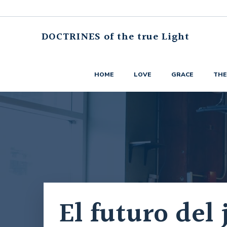
Skip
to
content
DOCTRINES of the true Light
HOME
LOVE
GRACE
THE
El futuro del