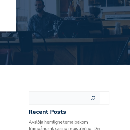
Search
Recent Posts
Avslöja hemligheterna bakom
framgångsrik casino registrering: Din