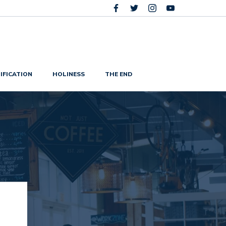
IFICATION
HOLINESS
THE END