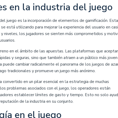
 en la industria del juego
del juego es la incorporación de elementos de gamificación. Esta
 se está utilizando para mejorar la experiencia del usuario en cas
s y niveles, los jugadores se sienten más comprometidos y moti
usuarios.
reno en el ámbito de las apuestas. Las plataformas que acepta
pidas y seguras, sino que también atraen a un público más joven
a puede cambiar radicalmente el panorama de los juegos de azar
pago tradicionales y promueve un juego más anónimo.
a convertido en un pilar esencial en la estrategia de muchas
 los problemas asociados con el juego, los operadores están
adores establecer límites de gasto y tiempo. Esto no solo ayud
eputación de la industria en su conjunto.
gía en el juego