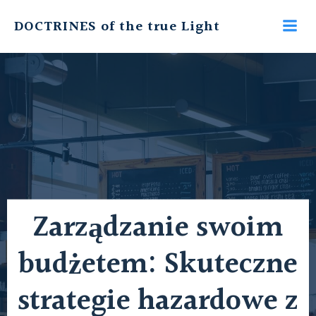
Skip
DOCTRINES of the true Light
to
content
Zarządzanie swoim
budżetem: Skuteczne
strategie hazardowe z