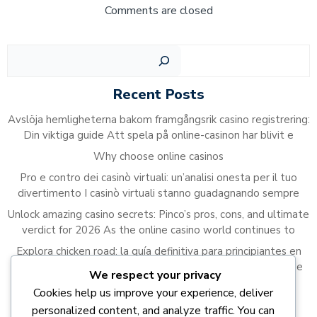
navigation
navigation
Comments are closed
Sear
Recent Posts
Avslöja hemligheterna bakom framgångsrik casino registrering:
Din viktiga guide Att spela på online-casinon har blivit e
Why choose online casinos
Pro e contro dei casinò virtuali: un’analisi onesta per il tuo
divertimento I casinò virtuali stanno guadagnando sempre
Unlock amazing casino secrets: Pinco’s pros, cons, and ultimate
verdict for 2026 As the online casino world continues to
Explora chicken road: la guía definitiva para principiantes en
2023 El juego de Chicken Road ha capturado la atención de
We respect your privacy
Cookies help us improve your experience, deliver
Recent Comments
personalized content, and analyze traffic. You can