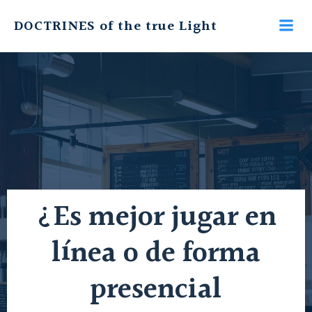
Skip
DOCTRINES of the true Light
to
content
¿Es mejor jugar en
línea o de forma
presencial