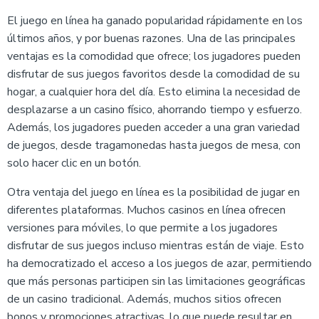
El juego en línea ha ganado popularidad rápidamente en los
últimos años, y por buenas razones. Una de las principales
ventajas es la comodidad que ofrece; los jugadores pueden
disfrutar de sus juegos favoritos desde la comodidad de su
hogar, a cualquier hora del día. Esto elimina la necesidad de
desplazarse a un casino físico, ahorrando tiempo y esfuerzo.
Además, los jugadores pueden acceder a una gran variedad
de juegos, desde tragamonedas hasta juegos de mesa, con
solo hacer clic en un botón.
Otra ventaja del juego en línea es la posibilidad de jugar en
diferentes plataformas. Muchos casinos en línea ofrecen
versiones para móviles, lo que permite a los jugadores
disfrutar de sus juegos incluso mientras están de viaje. Esto
ha democratizado el acceso a los juegos de azar, permitiendo
que más personas participen sin las limitaciones geográficas
de un casino tradicional. Además, muchos sitios ofrecen
bonos y promociones atractivas, lo que puede resultar en