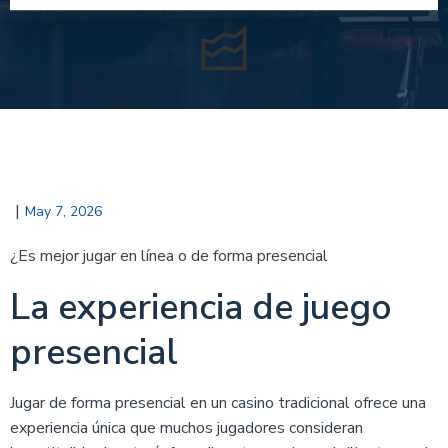
|
May 7, 2026
¿Es mejor jugar en línea o de forma presencial
La experiencia de juego
presencial
Jugar de forma presencial en un casino tradicional ofrece una
experiencia única que muchos jugadores consideran