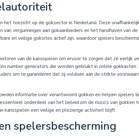
lautoriteit
 in het toezicht op de goksector in Nederland. Deze onafhankelij
nen van vergunningen aan gokaanbieders en het handhaven van de
are en veilige goksites actief zijn, waardoor spelers bescherm
onitoren van de kansspelen om ervoor te zorgen dat ze eerlijk ve
dom number generators die worden gebruikt in online gokkasten.
uders om te garanderen dat zij voldoen aan de strikte voorwaar
bieden informatie over verantwoord gokken en helpen spelers bi
essentieel onderdeel van het beleid om de risico’s van gokken t
kansspelen een veilige en plezierige activiteit blijft.
en spelersbescherming