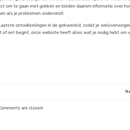
ust om te gaan met gokken en bieden daarom informatie over ho
men als je problemen ondervindt.
 laatste ontwikkelingen in de gokwereld, zodat je weloverwoge
 of net begint, onze website heeft alles wat je nodig hebt om v
Post
Ne
navigation
Comments are closed