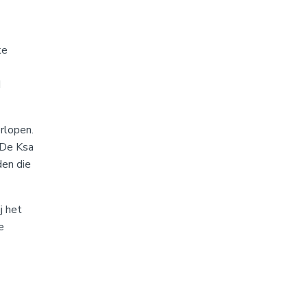
ke
d
rlopen.
 De Ksa
den die
j het
e