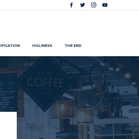
IFICATION
HOLINESS
THE END