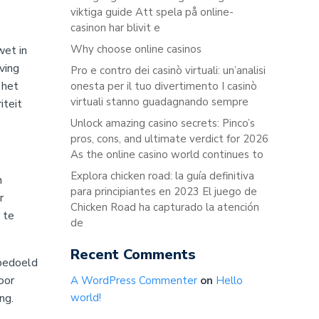
viktiga guide Att spela på online-
casinon har blivit e
Why choose online casinos
wet in
ving
Pro e contro dei casinò virtuali: un’analisi
 het
onesta per il tuo divertimento I casinò
virtuali stanno guadagnando sempre
iteit
Unlock amazing casino secrets: Pinco’s
pros, cons, and ultimate verdict for 2026
As the online casino world continues to
Explora chicken road: la guía definitiva
n
para principiantes en 2023 El juego de
r
Chicken Road ha capturado la atención
 te
de
Recent Comments
 bedoeld
oor
A WordPress Commenter
on
Hello
ng.
world!