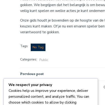
gokken. We begrijpen dat het belangrijk is om bew
veilig kunt spelen en welke acties je kunt onderne
Onze gids houdt je bovendien op de hoogte van de
keuzes kunt maken. Of je nu een ervaren speler bent
verantwoord te gokken.
Tags:
No Tag
Categories:
Public
Post
Previous post
navigation
We respect your privacy
Cookies help us improve your experience, deliver
personalized content, and analyze traffic. You can
choose which cookies to allow by clicking