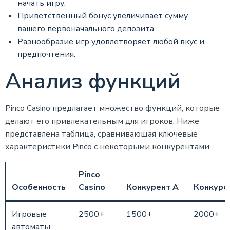
начать игру.
Приветственный бонус увеличивает сумму
вашего первоначального депозита.
Разнообразие игр удовлетворяет любой вкус и
предпочтения.
Анализ функций
Pinco Casino предлагает множество функций, которые
делают его привлекательным для игроков. Ниже
представлена таблица, сравнивающая ключевые
характеристики Pinco с некоторыми конкурентами.
Pinco
Особенность
Casino
Конкурент A
Конкуре
Игровые
2500+
1500+
2000+
автоматы