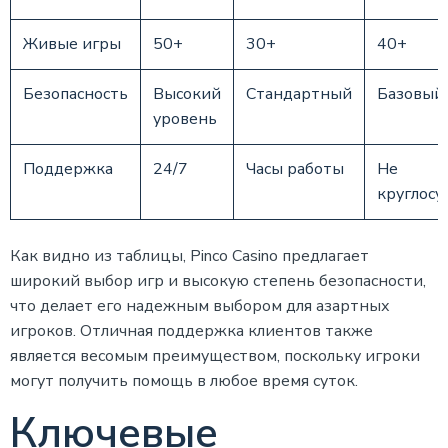
Живые игры
50+
30+
40+
Безопасность
Высокий
Стандартный
Базовый
уровень
Поддержка
24/7
Часы работы
Не
круглосу
Как видно из таблицы, Pinco Casino предлагает
широкий выбор игр и высокую степень безопасности,
что делает его надежным выбором для азартных
игроков. Отличная поддержка клиентов также
является весомым преимуществом, поскольку игроки
могут получить помощь в любое время суток.
Ключевые