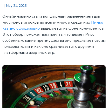
|
May 21, 2026
Онлайн-казино стали популярным развлечением для
миллионов игроков по всему миру, и среди них
Пинко
казино официально
выделяется на фоне конкурентов.
Этот обзор поможет вам понять, что делает Pinco
особенным, какие преимущества оно предлагает своим
пользователям и как оно сравнивается с другими
платформами азартных игр.