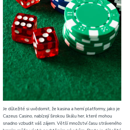
Je důležité si uvědomit, že kasina a herní platformy, jako je
Cazeus Casino, nabízejí širokou škálu her, které mohou
snadno vzbudit váš zájem. Větší množství času stráveného