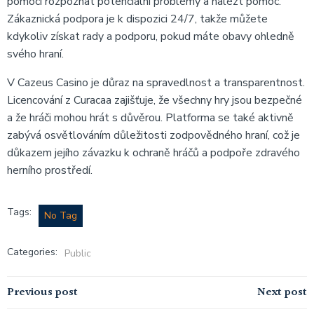
pomoci rozpoznat potenciální problémy a nalézt pomoc.
Zákaznická podpora je k dispozici 24/7, takže můžete
kdykoliv získat rady a podporu, pokud máte obavy ohledně
svého hraní.
V Cazeus Casino je důraz na spravedlnost a transparentnost.
Licencování z Curacaa zajišťuje, že všechny hry jsou bezpečné
a že hráči mohou hrát s důvěrou. Platforma se také aktivně
zabývá osvětlováním důležitosti zodpovědného hraní, což je
důkazem jejího závazku k ochraně hráčů a podpoře zdravého
herního prostředí.
Tags:
No Tag
Categories:
Public
Post
Post
Previous post
Next post