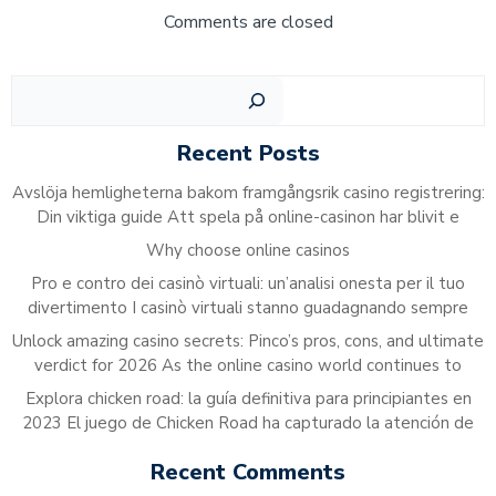
navigation
navigation
Comments are closed
Sear
Recent Posts
Avslöja hemligheterna bakom framgångsrik casino registrering:
Din viktiga guide Att spela på online-casinon har blivit e
Why choose online casinos
Pro e contro dei casinò virtuali: un’analisi onesta per il tuo
divertimento I casinò virtuali stanno guadagnando sempre
Unlock amazing casino secrets: Pinco’s pros, cons, and ultimate
verdict for 2026 As the online casino world continues to
Explora chicken road: la guía definitiva para principiantes en
2023 El juego de Chicken Road ha capturado la atención de
Recent Comments