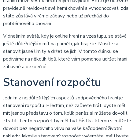
hraním může vést k nechtěným návykům. Proto je důležité
pravidelně revidovat své herní chování a vyhodnocovat, zda
stále zůstává v rámci zábavy, nebo už přechází do
problémového chování.
V dnešním světě, kdy je online hraní na vzestupu, se stává
ještě důležitějším mít na paměti, jak hrajete. Musíte si
stanovit jasné limity a držet se jich. V tomto článku se
podíváme na několik tipů, které vám pomohou udržet hraní
zábavné a bezpečné.
Stanovení rozpočtu
Jedním z nejdůležitějších aspektů zodpovědného hraní je
stanovení rozpočtu. Předtím, než začnete hrát, byste měli
mít jasnou představu o tom, kolik peněz si můžete dovolit
ztratit. Tento rozpočet by měl být částka, kterou si můžete
dovolit bez negativního vlivu na vaše každodenní životní
náklady. Jakmile stanovený rozpočet vyčerpáte, měli byste