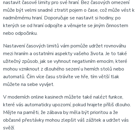
nastavit časové limity pro své hraní. Bez časových omezení
může být velmi snadné ztratit pojem o čase, což může vést k
nadměrnému hraní. Doporučuje se nastavit si hodiny, po
kterých se od hraní odpojíte a věnujete se jiným činnostem
nebo odpočinku.
Nastavení časových limitů vám pomůže udržet rovnováhu
mezi hraním a ostatními aspekty vašeho života. Je to také
užitečný způsob, jak se vyhnout negativním emocím, které
mohou vzniknout z dlouhého sezení u herních stolů nebo
automatů. Čím více času strávíte ve hře, tím větší tlak
můžete na sebe vyvíjet.
V moderních online kasinech můžete také nalézt funkce,
které vás automaticky upozorní, pokud hrajete příliš dlouho.
Mějte na paměti, že zábava by měla být prioritou a že
občasné přestávky mohou zlepšit váš zážitek a udržet vás
svěží.